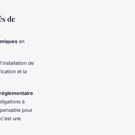
és de
nomiques
en
'installation de
fication et la
 réglementaire
bligations à
ispensable pour
 c'est une