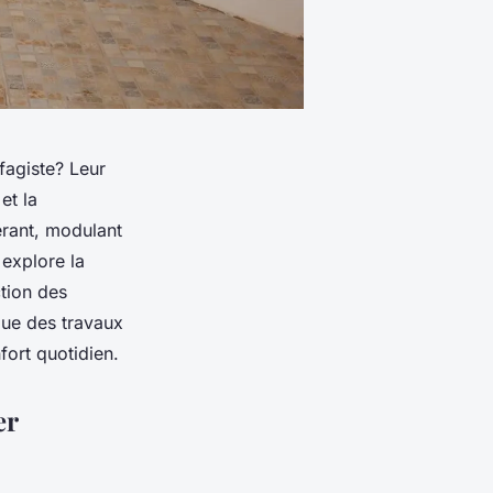
ffagiste? Leur
et la
rant, modulant
 explore la
tion des
due des travaux
fort quotidien.
er