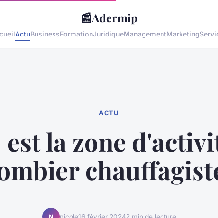
📰
Adermip
cueil
Actu
Business
Formation
Juridique
Management
Marketing
Servi
ACTU
 est la zone d'activi
ombier chauffagist
nicole
16 février 2024
2 min de lecture
N