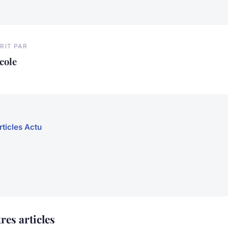
RIT PAR
cole
rticles Actu
res articles