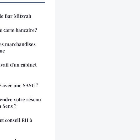
 de Bar Mitzvah
e carte bancaire?
des marchandises
ime
vail d'un cabinet
ce avec une SASU ?
endre votre réseau
à Sens ?
t conseil RH à