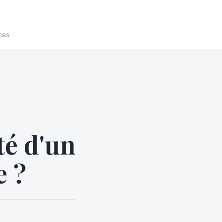
ces
té d'un
e ?