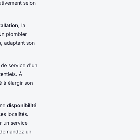
ativement selon
tallation
, la
Un plombier
s, adaptant son
 de service d'un
entiels. À
é à élargir son
une
disponibilité
s localités.
r un service
ou demandez un