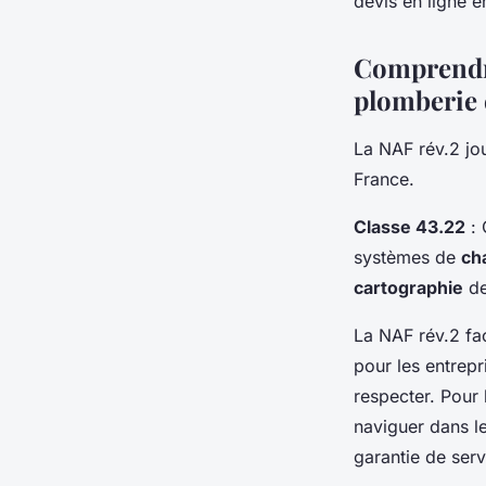
devis en ligne e
Comprendre 
plomberie 
La NAF rév.2 jou
France.
Classe 43.22
: 
systèmes de
ch
cartographie
de
La NAF rév.2 fac
pour les entrepri
respecter. Pour 
naviguer dans le
garantie de serv