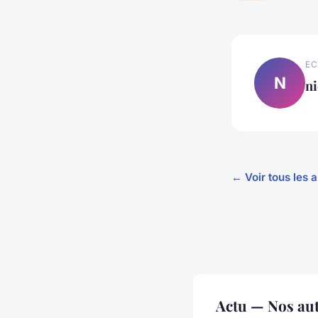
EC
N
ni
← Voir tous les a
Actu — Nos aut