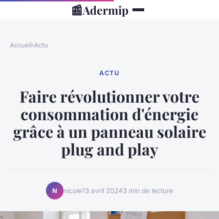
📰
Adermip
Accueil
›
Actu
ACTU
Faire révolutionner votre
consommation d'énergie
grâce à un panneau solaire
plug and play
nicole
13 avril 2024
3 min de lecture
N