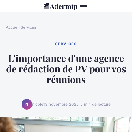
📰
Adermip
Accueil
›
Services
SERVICES
L'importance d'une agence
de rédaction de PV pour vos
réunions
nicole
13 novembre 2025
15 min de lecture
N