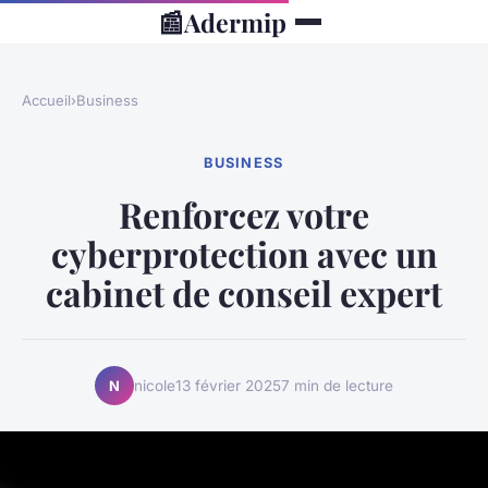
📰
Adermip
Accueil
›
Business
BUSINESS
Renforcez votre
cyberprotection avec un
cabinet de conseil expert
nicole
13 février 2025
7 min de lecture
N