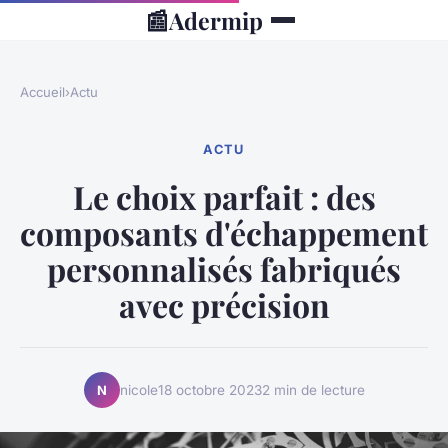
📰
Adermip
Accueil
›
Actu
ACTU
Le choix parfait : des
composants d'échappement
personnalisés fabriqués
avec précision
nicole
18 octobre 2023
2 min de lecture
N