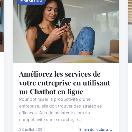
MARKETING
Améliorez les services de
votre entreprise en utilisant
un Chatbot en ligne
Pour optimiser la productivité d'une
entreprise, elle doit trouver des stratégies
efficaces. Afin de maintenir alors sa
compétitivité sur le marché, e...
23 juillet 2024
3 min de lecture →