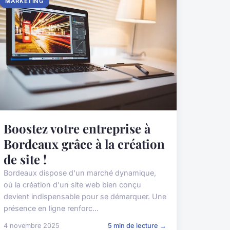
MARKETING
Boostez votre entreprise à
Bordeaux grâce à la création
de site !
Bordeaux dispose d'un marché dynamique,
où la création d'un site web bien conçu
devient indispensable pour se démarquer. Une
présence en ligne renforc...
4 novembre 2025
5 min de lecture →