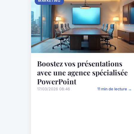
MARKETING
Boostez vos présentations
avec une agence spécialisée
PowerPoint
17/03/2026 08:46
11 min de lecture →