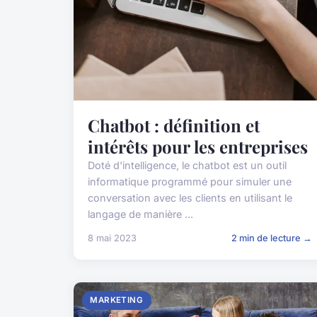
Chatbot : définition et
intérêts pour les entreprises
Doté d'intelligence, le chatbot est un outil
informatique programmé pour simuler une
conversation avec les clients en utilisant le
langage de manière ...
8 mai 2023
2 min de lecture →
MARKETING