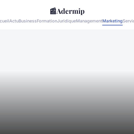
📰
Adermip
cueil
Actu
Business
Formation
Juridique
Management
Marketing
Servi