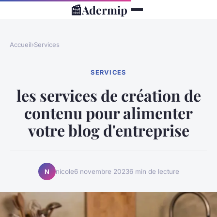
📰
Adermip
Accueil
›
Services
SERVICES
les services de création de
contenu pour alimenter
votre blog d'entreprise
nicole
6 novembre 2023
6 min de lecture
N