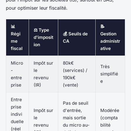
pour optimiser leur fiscalité.
📊
📝
⚖️ Type
Régi
💰 Seuils de
Gestion
d'imposit
me
CA
administr
ion
fiscal
ative
Micro
Impôt sur
80k€
Très
-
le
(services) /
simplifié
entre
revenu
190k€
e
prise
(IR)
(vente)
Entre
Pas de seuil
prise
Impôt sur
d'entrée,
Modérée
indivi
le
mais sortie
(compta
duelle
revenu
du micro au-
bilité
(réel