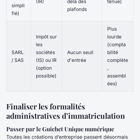
(IR)
delà des
tenue)
simpli
plafonds
fié)
Plus
Impôt sur
lourde
les
(compta
SARL
sociétés
Aucun seuil
bilité
/ SAS
(IS) ou IR
d'entrée
complète
(option
,
possible)
assembl
ées)
Finaliser les formalités
administratives d’immatriculation
Passer par le Guichet Unique numérique
Toutes les créations d’entreprise passent désormais