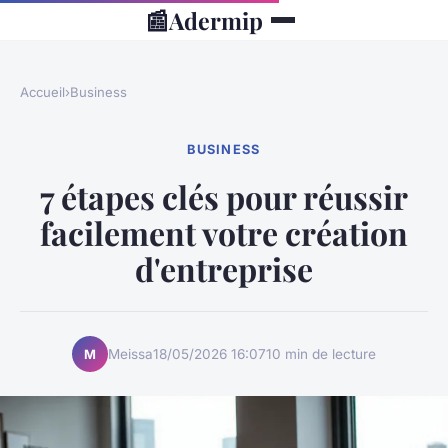
📰
Adermip
Accueil
›
Business
BUSINESS
7 étapes clés pour réussir
facilement votre création
d'entreprise
Meissa
18/05/2026 16:07
10 min de lecture
M